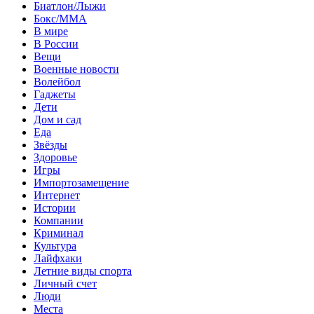
Биатлон/Лыжи
Бокс/MMA
В мире
В России
Вещи
Военные новости
Волейбол
Гаджеты
Дети
Дом и сад
Еда
Звёзды
Здоровье
Игры
Импортозамещение
Интернет
Истории
Компании
Криминал
Культура
Лайфхаки
Летние виды спорта
Личный счет
Люди
Места