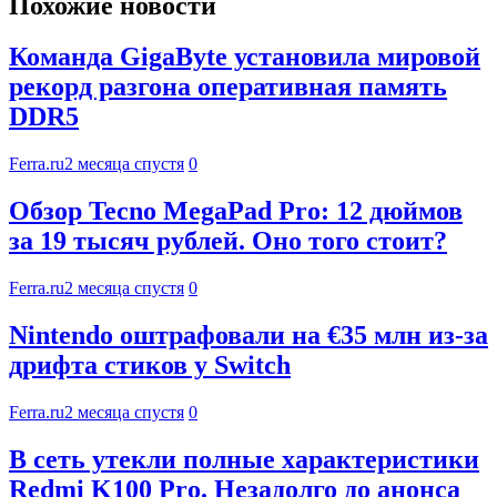
Похожие новости
Команда GigaByte установила мировой
рекорд разгона оперативная память
DDR5
Ferra.ru
2 месяца спустя
0
Обзор Tecno MegaPad Pro: 12 дюймов
за 19 тысяч рублей. Оно того стоит?
Ferra.ru
2 месяца спустя
0
Nintendo оштрафовали на €35 млн из-за
дрифта стиков у Switch
Ferra.ru
2 месяца спустя
0
В сеть утекли полные характеристики
Redmi K100 Pro. Незадолго до анонса