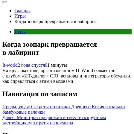
Главная
Игры
Когда зоопарк превращается в лабиринт
Игры
Когда зоопарк превращается
в лабиринт
It-world
2 года спустя
0
1 минуты
На круглом столе, организованном IT World совместно
с клубом «ИТ-диалог» CIO, вендоры и интеграторы обсудили,
как справляться с этими вызовами.
Навигация по записям
Предыдущая:
Секреты политики Древнего Китая раскрыли
бамбуковые палочки
Далее:
Минстрой предложил возместить крупным
застройщикам затраты на кредиты