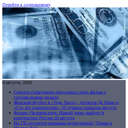
Перейти к содержимому
8 августа, 2026
Сенатор Гибатдинов предложил снять фильм о
гостомельском десанте
Женский футбол в «Теде Лассо», детектив Де Ниро и
«Сто лет одиночества». 10 лучших сериалов августа
Фильм «Человек-паук: Новый день» выйдет в
кинотеатрах России 20 августа
На ТВ состоится премьера мультсериала “Гроша и