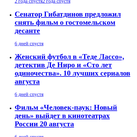
2 года спустя
2 года спустя
Сенатор Гибатдинов предложил
снять фильм о гостомельском
десанте
6 дней спустя
Женский футбол в «Теде Лассо»,
детектив Де Ниро и «Сто лет
одиночества». 10 лучших сериалов
августа
6 дней спустя
Фильм «Человек-паук: Новый
день» выйдет в кинотеатрах
России 20 августа
6 дней спустя