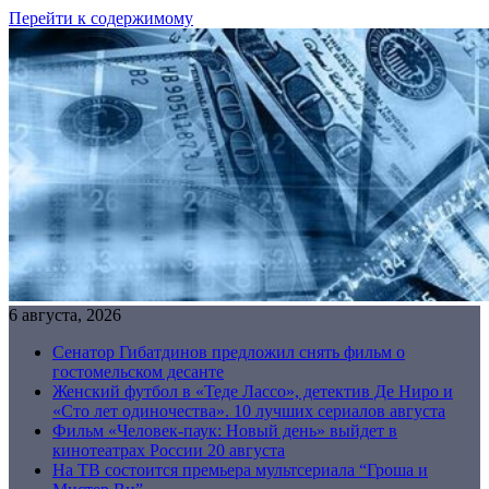
Перейти к содержимому
6 августа, 2026
Сенатор Гибатдинов предложил снять фильм о
гостомельском десанте
Женский футбол в «Теде Лассо», детектив Де Ниро и
«Сто лет одиночества». 10 лучших сериалов августа
Фильм «Человек-паук: Новый день» выйдет в
кинотеатрах России 20 августа
На ТВ состоится премьера мультсериала “Гроша и