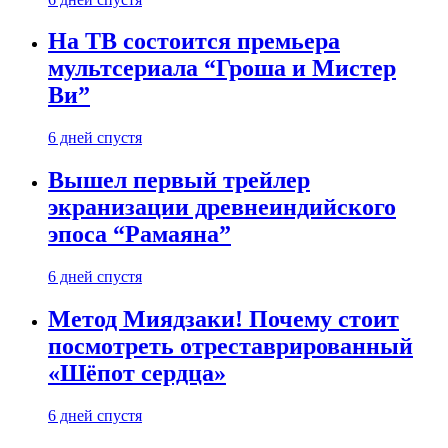
На ТВ состоится премьера
мультсериала “Гроша и Мистер
Ви”
6 дней спустя
Вышел первый трейлер
экранизации древнеиндийского
эпоса “Рамаяна”
6 дней спустя
Метод Миядзаки! Почему стоит
посмотреть отреставрированный
«Шёпот сердца»
6 дней спустя