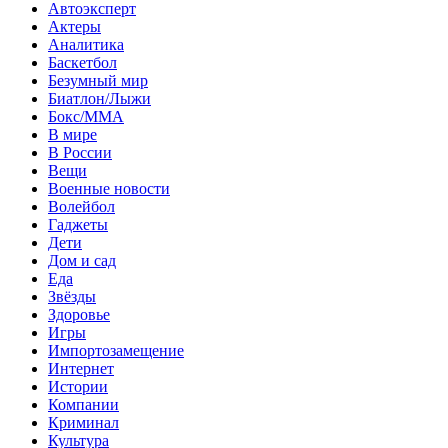
Автоэксперт
Актеры
Аналитика
Баскетбол
Безумный мир
Биатлон/Лыжи
Бокс/MMA
В мире
В России
Вещи
Военные новости
Волейбол
Гаджеты
Дети
Дом и сад
Еда
Звёзды
Здоровье
Игры
Импортозамещение
Интернет
Истории
Компании
Криминал
Культура