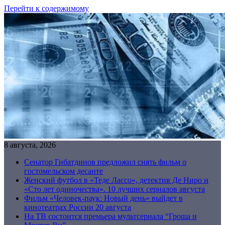
Перейти к содержимому
8 августа, 2026
Сенатор Гибатдинов предложил снять фильм о
гостомельском десанте
Женский футбол в «Теде Лассо», детектив Де Ниро и
«Сто лет одиночества». 10 лучших сериалов августа
Фильм «Человек-паук: Новый день» выйдет в
кинотеатрах России 20 августа
На ТВ состоится премьера мультсериала “Гроша и