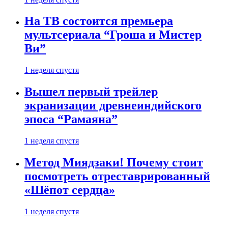
На ТВ состоится премьера
мультсериала “Гроша и Мистер
Ви”
1 неделя спустя
Вышел первый трейлер
экранизации древнеиндийского
эпоса “Рамаяна”
1 неделя спустя
Метод Миядзаки! Почему стоит
посмотреть отреставрированный
«Шёпот сердца»
1 неделя спустя