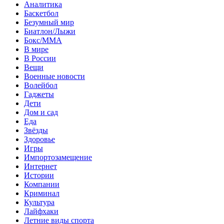
Аналитика
Баскетбол
Безумный мир
Биатлон/Лыжи
Бокс/MMA
В мире
В России
Вещи
Военные новости
Волейбол
Гаджеты
Дети
Дом и сад
Еда
Звёзды
Здоровье
Игры
Импортозамещение
Интернет
Истории
Компании
Криминал
Культура
Лайфхаки
Летние виды спорта