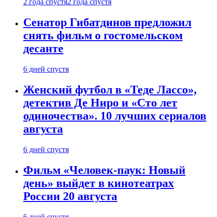
2 года спустя
2 года спустя
Сенатор Гибатдинов предложил
снять фильм о гостомельском
десанте
6 дней спустя
Женский футбол в «Теде Лассо»,
детектив Де Ниро и «Сто лет
одиночества». 10 лучших сериалов
августа
6 дней спустя
Фильм «Человек-паук: Новый
день» выйдет в кинотеатрах
России 20 августа
6 дней спустя