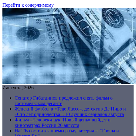
Перейти к содержимому
7 августа, 2026
Сенатор Гибатдинов предложил снять фильм о
гостомельском десанте
Женский футбол в «Теде Лассо», детектив Де Ниро и
«Сто лет одиночества». 10 лучших сериалов августа
Фильм «Человек-паук: Новый день» выйдет в
кинотеатрах России 20 августа
На ТВ состоится премьера мультсериала “Гроша и