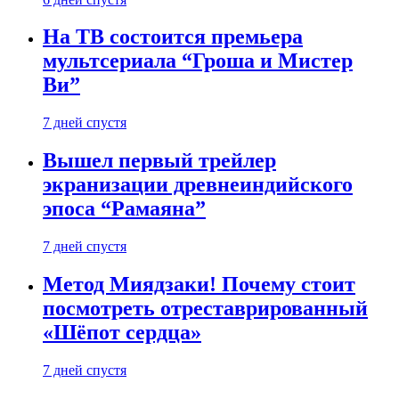
На ТВ состоится премьера
мультсериала “Гроша и Мистер
Ви”
7 дней спустя
Вышел первый трейлер
экранизации древнеиндийского
эпоса “Рамаяна”
7 дней спустя
Метод Миядзаки! Почему стоит
посмотреть отреставрированный
«Шёпот сердца»
7 дней спустя