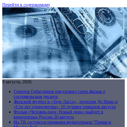
Перейти к содержимому
9 августа, 2026
Сенатор Гибатдинов предложил снять фильм о
гостомельском десанте
Женский футбол в «Теде Лассо», детектив Де Ниро и
«Сто лет одиночества». 10 лучших сериалов августа
Фильм «Человек-паук: Новый день» выйдет в
кинотеатрах России 20 августа
На ТВ состоится премьера мультсериала “Гроша и