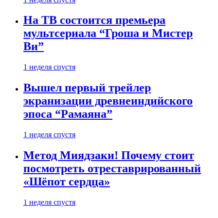
На ТВ состоится премьера
мультсериала “Гроша и Мистер
Ви”
1 неделя спустя
Вышел первый трейлер
экранизации древнеиндийского
эпоса “Рамаяна”
1 неделя спустя
Метод Миядзаки! Почему стоит
посмотреть отреставрированный
«Шёпот сердца»
1 неделя спустя