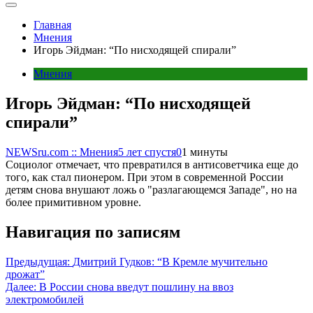
Главная
Мнения
Игорь Эйдман: “По нисходящей спирали”
Мнения
Игорь Эйдман: “По нисходящей
спирали”
NEWSru.com :: Мнения
5 лет спустя
0
1 минуты
Социолог отмечает, что превратился в антисоветчика еще до
того, как стал пионером. При этом в современной России
детям снова внушают ложь о "разлагающемся Западе", но на
более примитивном уровне.
Навигация по записям
Предыдущая:
Дмитрий Гудков: “В Кремле мучительно
дрожат”
Далее:
В России снова введут пошлину на ввоз
электромобилей