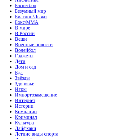
Баскетбол
Безумный мир
Биатлон/Лыжи
Бокс/MMA
В мире
В России
Вещи
Военные новости
Волейбол
Гаджеты
Дети
Дом и сад
Еда
Звёзды
Здоровье
Игры
Импортозамещение
Интернет
Истории
Компании
Криминал
Культура
Лайфхаки
Летние виды спорта