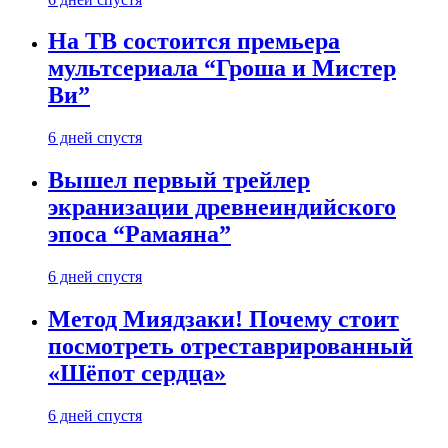
На ТВ состоится премьера
мультсериала “Гроша и Мистер
Ви”
6 дней спустя
Вышел первый трейлер
экранизации древнеиндийского
эпоса “Рамаяна”
6 дней спустя
Метод Миядзаки! Почему стоит
посмотреть отреставрированный
«Шёпот сердца»
6 дней спустя