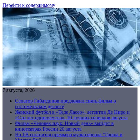
Перейти к содержимому
7 августа, 2026
Сенатор Гибатдинов предложил снять фильм о
гостомельском десанте
Женский футбол в «Теде Лассо», детектив Де Ниро и
«Сто лет одиночества». 10 лучших сериалов августа
Фильм «Человек-паук: Новый день» выйдет в
кинотеатрах России 20 августа
На ТВ состоится премьера мультсериала “Гроша и