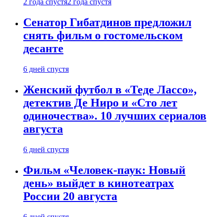
2 года спустя
2 года спустя
Сенатор Гибатдинов предложил
снять фильм о гостомельском
десанте
6 дней спустя
Женский футбол в «Теде Лассо»,
детектив Де Ниро и «Сто лет
одиночества». 10 лучших сериалов
августа
6 дней спустя
Фильм «Человек-паук: Новый
день» выйдет в кинотеатрах
России 20 августа
6 дней спустя