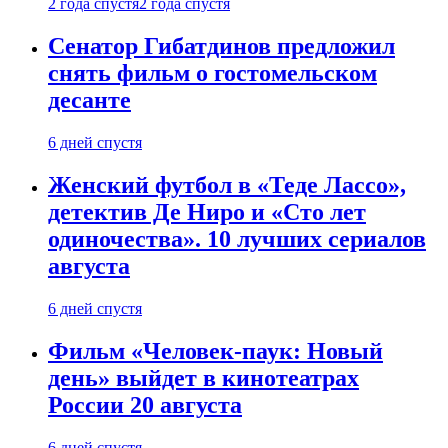
2 года спустя
2 года спустя
Сенатор Гибатдинов предложил
снять фильм о гостомельском
десанте
6 дней спустя
Женский футбол в «Теде Лассо»,
детектив Де Ниро и «Сто лет
одиночества». 10 лучших сериалов
августа
6 дней спустя
Фильм «Человек-паук: Новый
день» выйдет в кинотеатрах
России 20 августа
6 дней спустя