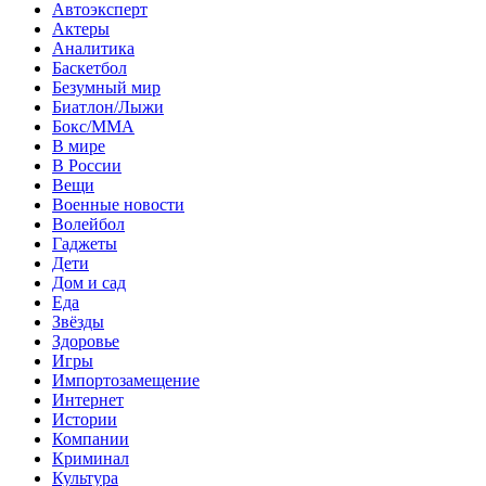
Автоэксперт
Актеры
Аналитика
Баскетбол
Безумный мир
Биатлон/Лыжи
Бокс/MMA
В мире
В России
Вещи
Военные новости
Волейбол
Гаджеты
Дети
Дом и сад
Еда
Звёзды
Здоровье
Игры
Импортозамещение
Интернет
Истории
Компании
Криминал
Культура