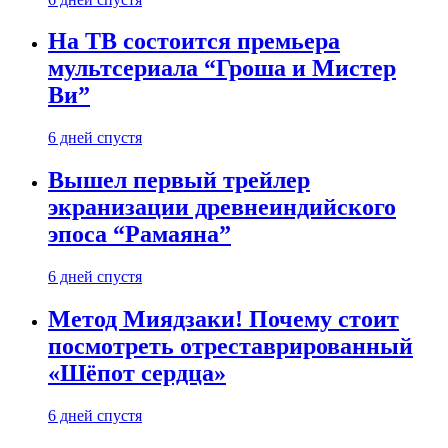
На ТВ состоится премьера
мультсериала “Гроша и Мистер
Ви”
6 дней спустя
Вышел первый трейлер
экранизации древнеиндийского
эпоса “Рамаяна”
6 дней спустя
Метод Миядзаки! Почему стоит
посмотреть отреставрированный
«Шёпот сердца»
6 дней спустя