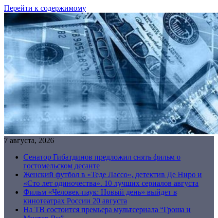
Перейти к содержимому
7 августа, 2026
Сенатор Гибатдинов предложил снять фильм о
гостомельском десанте
Женский футбол в «Теде Лассо», детектив Де Ниро и
«Сто лет одиночества». 10 лучших сериалов августа
Фильм «Человек-паук: Новый день» выйдет в
кинотеатрах России 20 августа
На ТВ состоится премьера мультсериала “Гроша и