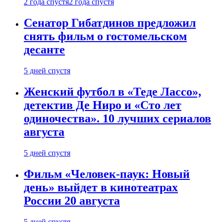
2 года спустя
2 года спустя
Сенатор Гибатдинов предложил
снять фильм о гостомельском
десанте
5 дней спустя
Женский футбол в «Теде Лассо»,
детектив Де Ниро и «Сто лет
одиночества». 10 лучших сериалов
августа
5 дней спустя
Фильм «Человек-паук: Новый
день» выйдет в кинотеатрах
России 20 августа
5 дней спустя