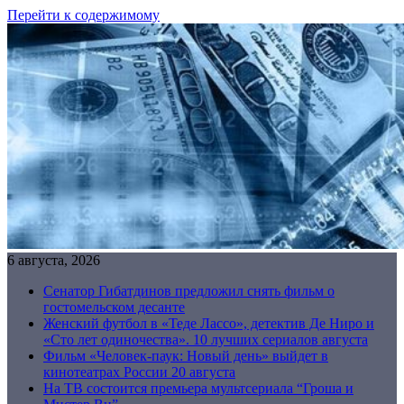
Перейти к содержимому
6 августа, 2026
Сенатор Гибатдинов предложил снять фильм о
гостомельском десанте
Женский футбол в «Теде Лассо», детектив Де Ниро и
«Сто лет одиночества». 10 лучших сериалов августа
Фильм «Человек-паук: Новый день» выйдет в
кинотеатрах России 20 августа
На ТВ состоится премьера мультсериала “Гроша и