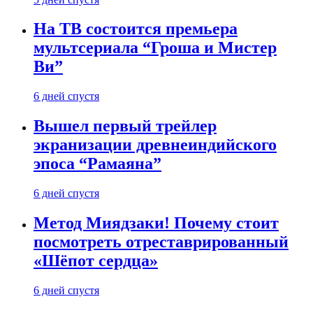
На ТВ состоится премьера
мультсериала “Гроша и Мистер
Ви”
6 дней спустя
Вышел первый трейлер
экранизации древнеиндийского
эпоса “Рамаяна”
6 дней спустя
Метод Миядзаки! Почему стоит
посмотреть отреставрированный
«Шёпот сердца»
6 дней спустя