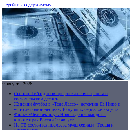
Перейти к содержимому
9 августа, 2026
Сенатор Гибатдинов предложил снять фильм о
гостомельском десанте
Женский футбол в «Теде Лассо», детектив Де Ниро и
«Сто лет одиночества». 10 лучших сериалов августа
Фильм «Человек-паук: Новый день» выйдет в
кинотеатрах России 20 августа
На ТВ состоится премьера мультсериала “Гроша и