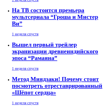
На ТВ состоится премьера
мультсериала “Гроша и Мистер
Ви”
1 неделя спустя
Вышел первый трейлер
экранизации древнеиндийского
эпоса “Рамаяна”
1 неделя спустя
Метод Миядзаки! Почему стоит
посмотреть отреставрированный
«Шёпот сердца»
1 неделя спустя