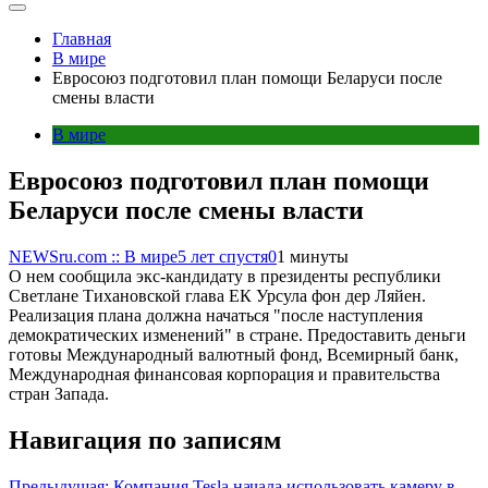
Главная
В мире
Евросоюз подготовил план помощи Беларуси после
смены власти
В мире
Евросоюз подготовил план помощи
Беларуси после смены власти
NEWSru.com :: В мире
5 лет спустя
0
1 минуты
О нем сообщила экс-кандидату в президенты республики
Светлане Тихановской глава ЕК Урсула фон дер Ляйен.
Реализация плана должна начаться "после наступления
демократических изменений" в стране. Предоставить деньги
готовы Международный валютный фонд, Всемирный банк,
Международная финансовая корпорация и правительства
стран Запада.
Навигация по записям
Предыдущая:
Компания Tesla начала использовать камеру в