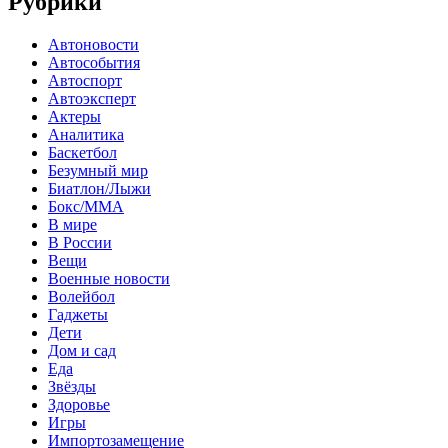
Рубрики
Автоновости
Автособытия
Автоспорт
Автоэксперт
Актеры
Аналитика
Баскетбол
Безумный мир
Биатлон/Лыжи
Бокс/MMA
В мире
В России
Вещи
Военные новости
Волейбол
Гаджеты
Дети
Дом и сад
Еда
Звёзды
Здоровье
Игры
Импортозамещение