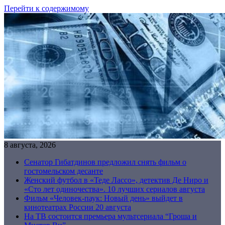
Перейти к содержимому
8 августа, 2026
Сенатор Гибатдинов предложил снять фильм о
гостомельском десанте
Женский футбол в «Теде Лассо», детектив Де Ниро и
«Сто лет одиночества». 10 лучших сериалов августа
Фильм «Человек-паук: Новый день» выйдет в
кинотеатрах России 20 августа
На ТВ состоится премьера мультсериала “Гроша и