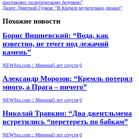
противовес политическому безумию”
Далее:
Дмитрий Гудков: “В Кремле мучительно дрожат”
Похожие новости
Борис Вишневский: “Вода, как
известно, не течет под лежачий
камень”
NEWSru.com :: Мнения
5 лет спустя
0
Александр Морозов: “Кремль потерял
много, а Прага – ничего”
NEWSru.com :: Мнения
5 лет спустя
0
Николай Травкин: “Два джентльмена
встретились “перетереть по бабкам”
NEWSru.com :: Мнения
5 лет спустя
0