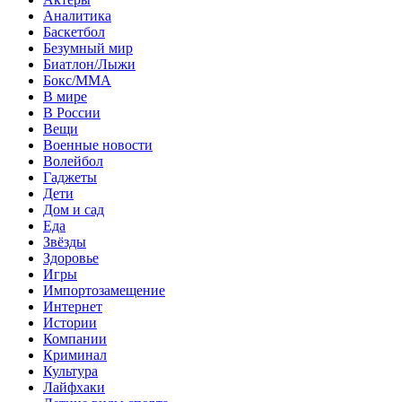
Аналитика
Баскетбол
Безумный мир
Биатлон/Лыжи
Бокс/MMA
В мире
В России
Вещи
Военные новости
Волейбол
Гаджеты
Дети
Дом и сад
Еда
Звёзды
Здоровье
Игры
Импортозамещение
Интернет
Истории
Компании
Криминал
Культура
Лайфхаки