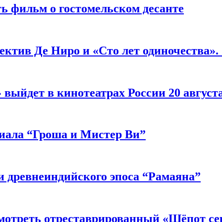
ь фильм о гостомельском десанте
ектив Де Ниро и «Сто лет одиночества».
выйдет в кинотеатрах России 20 август
риала “Гроша и Мистер Ви”
 древнеиндийского эпоса “Рамаяна”
мотреть отреставрированный «Шёпот се