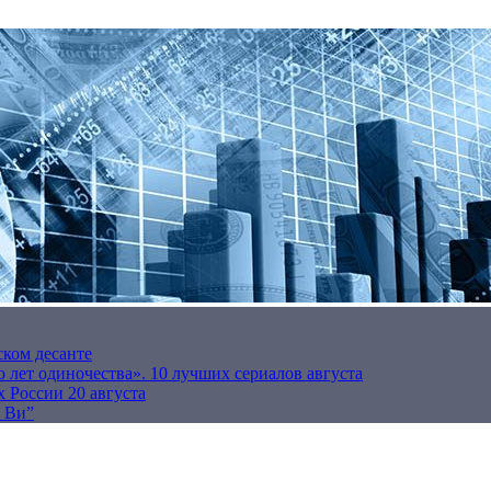
ском десанте
 лет одиночества». 10 лучших сериалов августа
 России 20 августа
р Ви”