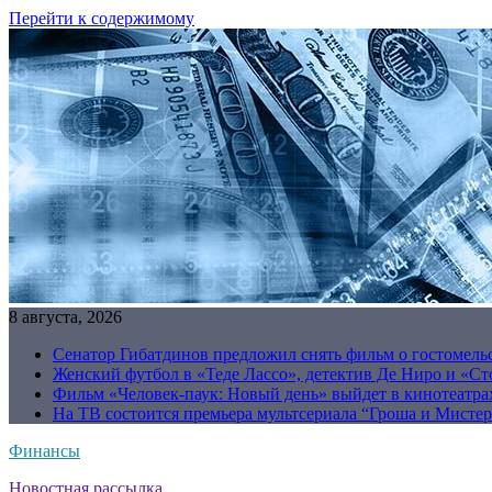
Перейти к содержимому
8 августа, 2026
Сенатор Гибатдинов предложил снять фильм о гостомель
Женский футбол в «Теде Лассо», детектив Де Ниро и «Сто
Фильм «Человек-паук: Новый день» выйдет в кинотеатрах
На ТВ состоится премьера мультсериала “Гроша и Мисте
Финансы
Новостная рассылка