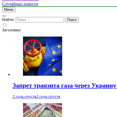
Случайные новости
Меню
Найти:
Заголовки
Запрет транзита газа через Украин
2 года спустя
2 года спустя