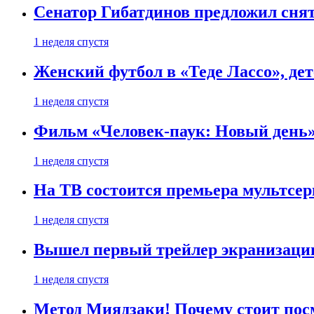
Сенатор Гибатдинов предложил снят
1 неделя спустя
Женский футбол в «Теде Лассо», дет
1 неделя спустя
Фильм «Человек-паук: Новый день» 
1 неделя спустя
На ТВ состоится премьера мультсе
1 неделя спустя
Вышел первый трейлер экранизации
1 неделя спустя
Метод Миядзаки! Почему стоит пос