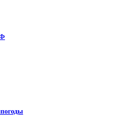
РФ
 погоды