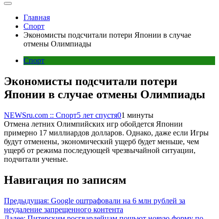
Главная
Спорт
Экономисты подсчитали потери Японии в случае
отмены Олимпиады
Спорт
Экономисты подсчитали потери
Японии в случае отмены Олимпиады
NEWSru.com :: Спорт
5 лет спустя
0
1 минуты
Отмена летних Олимпийских игр обойдется Японии
примерно 17 миллиардов долларов. Однако, даже если Игры
будут отменены, экономический ущерб будет меньше, чем
ущерб от режима последующей чрезвычайной ситуации,
подчитали ученые.
Навигация по записям
Предыдущая:
Google оштрафовали на 6 млн рублей за
неудаление запрещенного контента
Далее:
Питерским росгвардейцам пошьют новую форму по