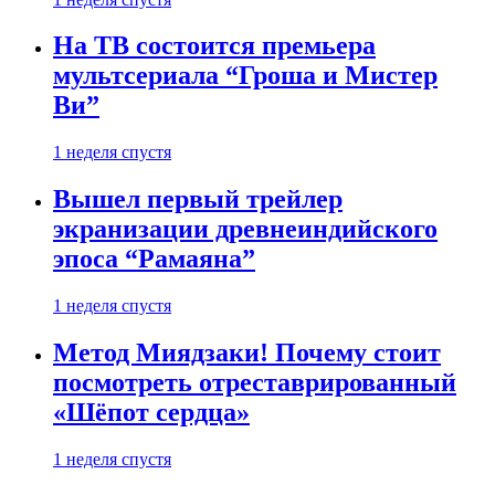
На ТВ состоится премьера
мультсериала “Гроша и Мистер
Ви”
1 неделя спустя
Вышел первый трейлер
экранизации древнеиндийского
эпоса “Рамаяна”
1 неделя спустя
Метод Миядзаки! Почему стоит
посмотреть отреставрированный
«Шёпот сердца»
1 неделя спустя