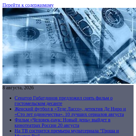
Перейти к содержимому
8 августа, 2026
Сенатор Гибатдинов предложил снять фильм о
гостомельском десанте
Женский футбол в «Теде Лассо», детектив Де Ниро и
«Сто лет одиночества». 10 лучших сериалов августа
Фильм «Человек-паук: Новый день» выйдет в
кинотеатрах России 20 августа
На ТВ состоится премьера мультсериала “Гроша и