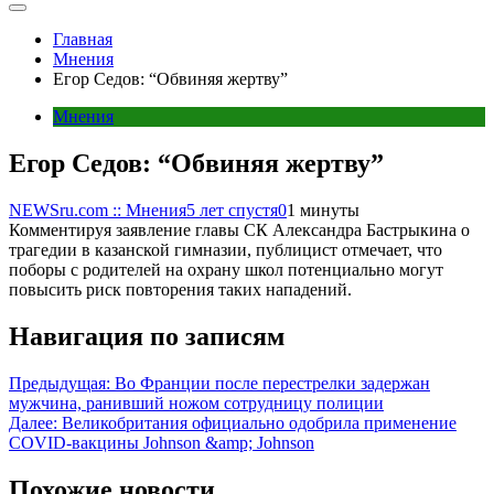
Главная
Мнения
Егор Седов: “Обвиняя жертву”
Мнения
Егор Седов: “Обвиняя жертву”
NEWSru.com :: Мнения
5 лет спустя
0
1 минуты
Комментируя заявление главы СК Александра Бастрыкина о
трагедии в казанской гимназии, публицист отмечает, что
поборы с родителей на охрану школ потенциально могут
повысить риск повторения таких нападений.
Навигация по записям
Предыдущая:
Во Франции после перестрелки задержан
мужчина, ранивший ножом сотрудницу полиции
Далее:
Великобритания официально одобрила применение
COVID-вакцины Johnson &amp; Johnson
Похожие новости