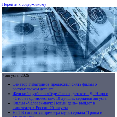
Перейти к содержимому
7 августа, 2026
Сенатор Гибатдинов предложил снять фильм о
гостомельском десанте
Женский футбол в «Теде Лассо», детектив Де Ниро и
«Сто лет одиночества». 10 лучших сериалов августа
Фильм «Человек-паук: Новый день» выйдет в
кинотеатрах России 20 августа
На ТВ состоится премьера мультсериала “Гроша и