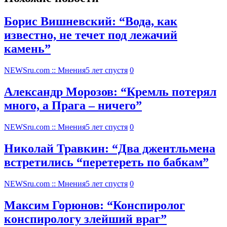
Борис Вишневский: “Вода, как
известно, не течет под лежачий
камень”
NEWSru.com :: Мнения
5 лет спустя
0
Александр Морозов: “Кремль потерял
много, а Прага – ничего”
NEWSru.com :: Мнения
5 лет спустя
0
Николай Травкин: “Два джентльмена
встретились “перетереть по бабкам”
NEWSru.com :: Мнения
5 лет спустя
0
Максим Горюнов: “Конспиролог
конспирологу злейший враг”