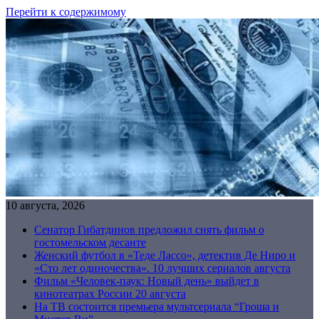
Перейти к содержимому
10 августа, 2026
Сенатор Гибатдинов предложил снять фильм о
гостомельском десанте
Женский футбол в «Теде Лассо», детектив Де Ниро и
«Сто лет одиночества». 10 лучших сериалов августа
Фильм «Человек-паук: Новый день» выйдет в
кинотеатрах России 20 августа
На ТВ состоится премьера мультсериала “Гроша и