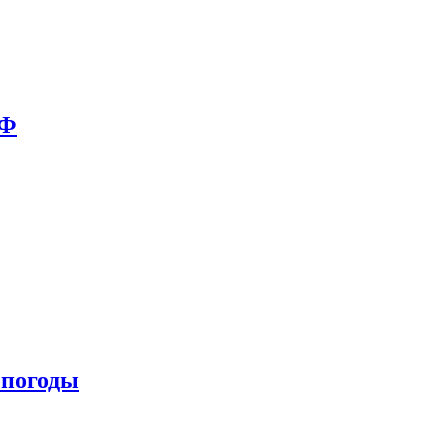
РФ
 погоды