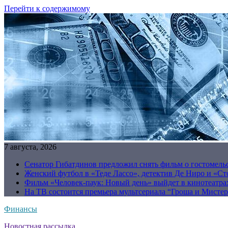
Перейти к содержимому
7 августа, 2026
Сенатор Гибатдинов предложил снять фильм о гостомель
Женский футбол в «Теде Лассо», детектив Де Ниро и «Сто
Фильм «Человек-паук: Новый день» выйдет в кинотеатрах
На ТВ состоится премьера мультсериала “Гроша и Мисте
Финансы
Новостная рассылка