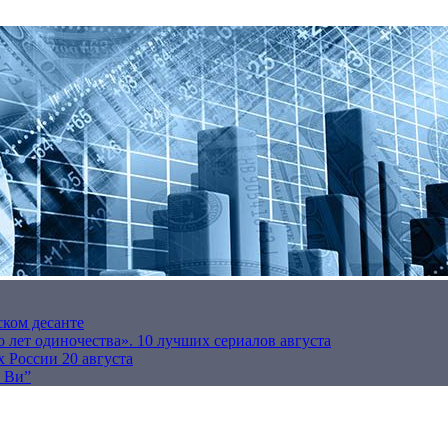
ском десанте
 лет одиночества». 10 лучших сериалов августа
 России 20 августа
р Ви”