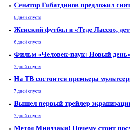
Сенатор Гибатдинов предложил снят
6 дней спустя
Женский футбол в «Теде Лассо», дет
6 дней спустя
Фильм «Человек-паук: Новый день» 
7 дней спустя
На ТВ состоится премьера мультсе
7 дней спустя
Вышел первый трейлер экранизации
7 дней спустя
Метод Миядзаки! Почему стоит пос