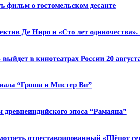
ь фильм о гостомельском десанте
ектив Де Ниро и «Сто лет одиночества».
выйдет в кинотеатрах России 20 август
риала “Гроша и Мистер Ви”
 древнеиндийского эпоса “Рамаяна”
мотреть отреставрированный «Шёпот се