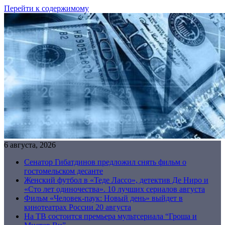
Перейти к содержимому
6 августа, 2026
Сенатор Гибатдинов предложил снять фильм о
гостомельском десанте
Женский футбол в «Теде Лассо», детектив Де Ниро и
«Сто лет одиночества». 10 лучших сериалов августа
Фильм «Человек-паук: Новый день» выйдет в
кинотеатрах России 20 августа
На ТВ состоится премьера мультсериала “Гроша и