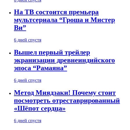
На ТВ состоится премьера
мультсериала “Гроша и Мистер
Ви”
6 дней спустя
Вышел первый трейлер
экранизации древнеиндийского
эпоса “Рамаяна”
6 дней спустя
Метод Миядзаки! Почему стоит
посмотреть отреставрированный
«Шёпот сердца»
6 дней спустя