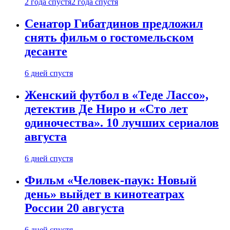
2 года спустя
2 года спустя
Сенатор Гибатдинов предложил
снять фильм о гостомельском
десанте
6 дней спустя
Женский футбол в «Теде Лассо»,
детектив Де Ниро и «Сто лет
одиночества». 10 лучших сериалов
августа
6 дней спустя
Фильм «Человек-паук: Новый
день» выйдет в кинотеатрах
России 20 августа
6 дней спустя