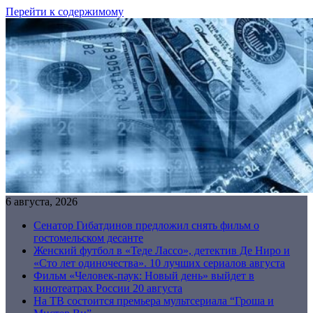
Перейти к содержимому
6 августа, 2026
Сенатор Гибатдинов предложил снять фильм о
гостомельском десанте
Женский футбол в «Теде Лассо», детектив Де Ниро и
«Сто лет одиночества». 10 лучших сериалов августа
Фильм «Человек-паук: Новый день» выйдет в
кинотеатрах России 20 августа
На ТВ состоится премьера мультсериала “Гроша и