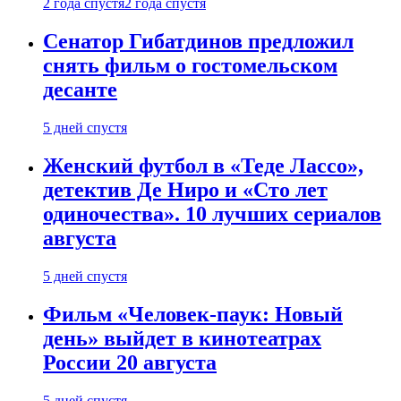
2 года спустя
2 года спустя
Сенатор Гибатдинов предложил
снять фильм о гостомельском
десанте
5 дней спустя
Женский футбол в «Теде Лассо»,
детектив Де Ниро и «Сто лет
одиночества». 10 лучших сериалов
августа
5 дней спустя
Фильм «Человек-паук: Новый
день» выйдет в кинотеатрах
России 20 августа
5 дней спустя