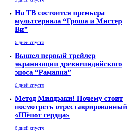
На ТВ состоится премьера
мультсериала “Гроша и Мистер
Ви”
6 дней спустя
Вышел первый трейлер
экранизации древнеиндийского
эпоса “Рамаяна”
6 дней спустя
Метод Миядзаки! Почему стоит
посмотреть отреставрированный
«Шёпот сердца»
6 дней спустя