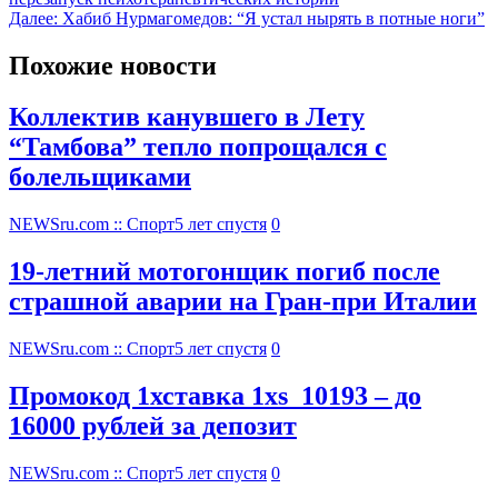
Далее:
Хабиб Нурмагомедов: “Я устал нырять в потные ноги”
Похожие новости
Коллектив канувшего в Лету
“Тамбова” тепло попрощался с
болельщиками
NEWSru.com :: Спорт
5 лет спустя
0
19-летний мотогонщик погиб после
страшной аварии на Гран-при Италии
NEWSru.com :: Спорт
5 лет спустя
0
Промокод 1хставка 1xs_10193 – до
16000 рублей за депозит
NEWSru.com :: Спорт
5 лет спустя
0