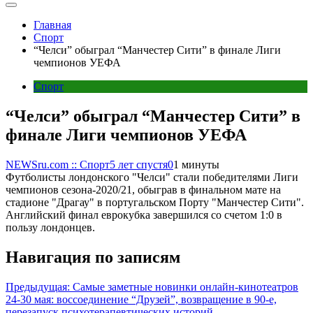
Главная
Спорт
“Челси” обыграл “Манчестер Сити” в финале Лиги
чемпионов УЕФА
Спорт
“Челси” обыграл “Манчестер Сити” в
финале Лиги чемпионов УЕФА
NEWSru.com :: Спорт
5 лет спустя
0
1 минуты
Футболисты лондонского "Челси" стали победителями Лиги
чемпионов сезона-2020/21, обыграв в финальном мате на
стадионе "Драгау" в португальском Порту "Манчестер Сити".
Английский финал еврокубка завершился со счетом 1:0 в
пользу лондонцев.
Навигация по записям
Предыдущая:
Самые заметные новинки онлайн-кинотеатров
24-30 мая: воссоединение “Друзей”, возвращение в 90-е,
перезапуск психотерапевтических историй