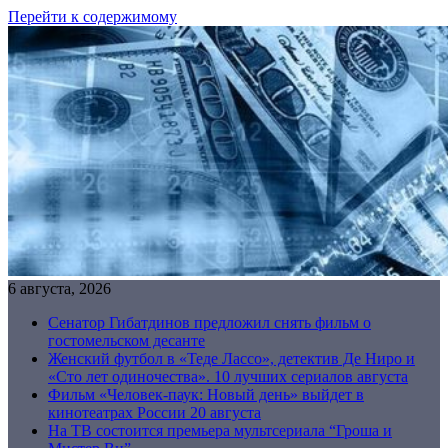
Перейти к содержимому
6 августа, 2026
Сенатор Гибатдинов предложил снять фильм о
гостомельском десанте
Женский футбол в «Теде Лассо», детектив Де Ниро и
«Сто лет одиночества». 10 лучших сериалов августа
Фильм «Человек-паук: Новый день» выйдет в
кинотеатрах России 20 августа
На ТВ состоится премьера мультсериала “Гроша и