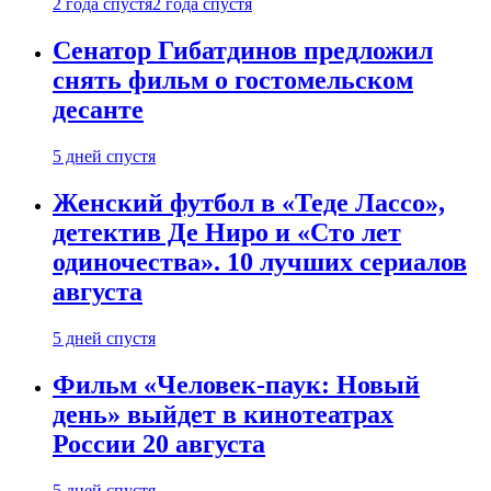
2 года спустя
2 года спустя
Сенатор Гибатдинов предложил
снять фильм о гостомельском
десанте
5 дней спустя
Женский футбол в «Теде Лассо»,
детектив Де Ниро и «Сто лет
одиночества». 10 лучших сериалов
августа
5 дней спустя
Фильм «Человек-паук: Новый
день» выйдет в кинотеатрах
России 20 августа
5 дней спустя