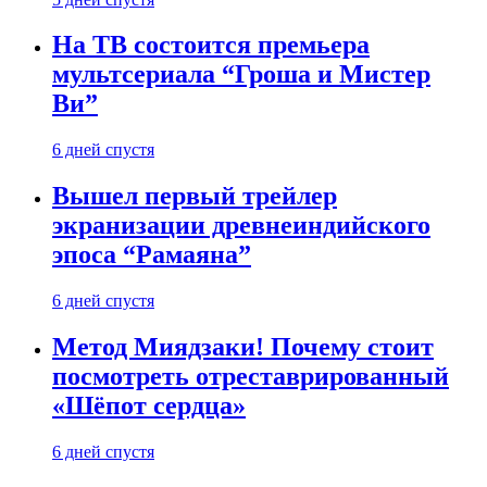
На ТВ состоится премьера
мультсериала “Гроша и Мистер
Ви”
6 дней спустя
Вышел первый трейлер
экранизации древнеиндийского
эпоса “Рамаяна”
6 дней спустя
Метод Миядзаки! Почему стоит
посмотреть отреставрированный
«Шёпот сердца»
6 дней спустя