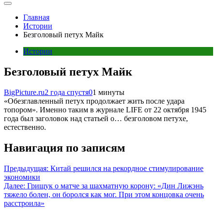
Главная
Истории
Безголовый петух Майк
Истории
Безголовый петух Майк
BigPicture.ru
2 года спустя
0
1 минуты
«Обезглавленный петух продолжает жить после удара
топором». Именно таким в журнале LIFE от 22 октября 1945
года был заголовок над статьей о… безголовом петухе,
естественно.
Навигация по записям
Предыдущая:
Китай решился на рекордное стимулирование
экономики
Далее:
Грищук о матче за шахматную корону: «Дин Лижэнь
тяжело болен, он боролся как мог. При этом концовка очень
расстроила»