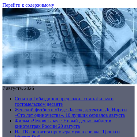
Перейти к содержимому
7 августа, 2026
Сенатор Гибатдинов предложил снять фильм о
гостомельском десанте
Женский футбол в «Теде Лассо», детектив Де Ниро и
«Сто лет одиночества». 10 лучших сериалов августа
Фильм «Человек-паук: Новый день» выйдет в
кинотеатрах России 20 августа
На ТВ состоится премьера мультсериала “Гроша и