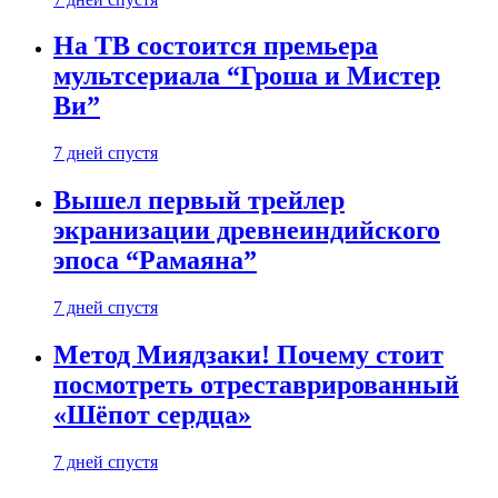
На ТВ состоится премьера
мультсериала “Гроша и Мистер
Ви”
7 дней спустя
Вышел первый трейлер
экранизации древнеиндийского
эпоса “Рамаяна”
7 дней спустя
Метод Миядзаки! Почему стоит
посмотреть отреставрированный
«Шёпот сердца»
7 дней спустя