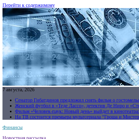
Перейти к содержимому
7 августа, 2026
Сенатор Гибатдинов предложил снять фильм о гостомель
Женский футбол в «Теде Лассо», детектив Де Ниро и «Сто
Фильм «Человек-паук: Новый день» выйдет в кинотеатрах
На ТВ состоится премьера мультсериала “Гроша и Мисте
Финансы
Новостная рассылка