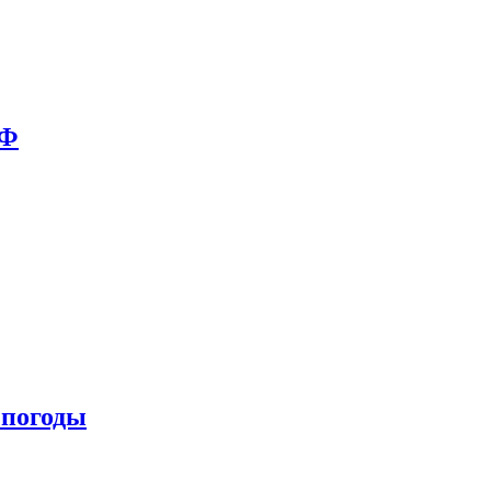
РФ
 погоды