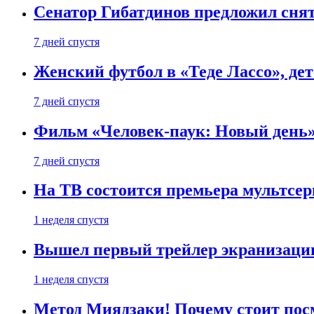
Сенатор Гибатдинов предложил снят
7 дней спустя
Женский футбол в «Теде Лассо», дет
7 дней спустя
Фильм «Человек-паук: Новый день» 
7 дней спустя
На ТВ состоится премьера мультсе
1 неделя спустя
Вышел первый трейлер экранизации
1 неделя спустя
Метод Миядзаки! Почему стоит пос