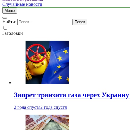
Случайные новости
Меню
Найти:
Заголовки
Запрет транзита газа через Украин
2 года спустя
2 года спустя