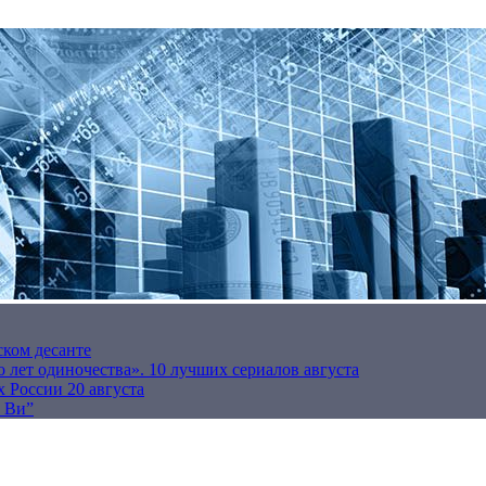
ском десанте
 лет одиночества». 10 лучших сериалов августа
 России 20 августа
р Ви”