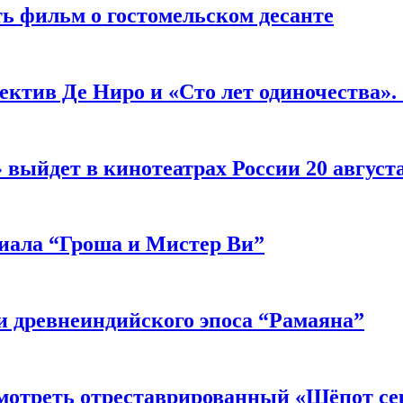
ь фильм о гостомельском десанте
ектив Де Ниро и «Сто лет одиночества».
выйдет в кинотеатрах России 20 август
риала “Гроша и Мистер Ви”
 древнеиндийского эпоса “Рамаяна”
мотреть отреставрированный «Шёпот се