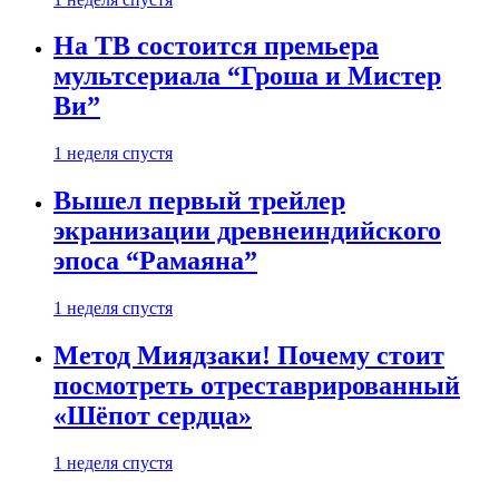
На ТВ состоится премьера
мультсериала “Гроша и Мистер
Ви”
1 неделя спустя
Вышел первый трейлер
экранизации древнеиндийского
эпоса “Рамаяна”
1 неделя спустя
Метод Миядзаки! Почему стоит
посмотреть отреставрированный
«Шёпот сердца»
1 неделя спустя