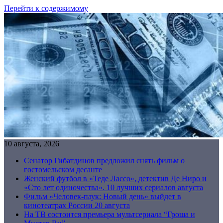
Перейти к содержимому
10 августа, 2026
Сенатор Гибатдинов предложил снять фильм о
гостомельском десанте
Женский футбол в «Теде Лассо», детектив Де Ниро и
«Сто лет одиночества». 10 лучших сериалов августа
Фильм «Человек-паук: Новый день» выйдет в
кинотеатрах России 20 августа
На ТВ состоится премьера мультсериала “Гроша и