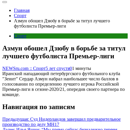
Главная
Спорт
Азмун обошел Дзюбу в борьбе за титул лучшего
футболиста Премьер-лиги
Спорт
Азмун обошел Дзюбу в борьбе за титул
лучшего футболиста Премьер-лиги
NEWSru.com :: Спорт
5 лет спустя
0
1 минуты
Иранский нападающий петербургского футбольного клуба
"Зенит" Сердар Азмун набрал наибольшее число баллов в
голосовании по определению лучшего игрока Российской
Премьер-лиги в сезоне-2020/21, опередив своего партнера по
команде.
Навигация по записям
Предыдущая:
Cуд Нидерландов завершил предварительное
производство по делу MH17
Далее:
Илья Яшин: “Мы прямо сейчас безнадежно теряем