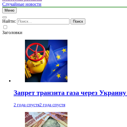
Случайные новости
Меню
Найти:
Заголовки
Запрет транзита газа через Украин
2 года спустя
2 года спустя