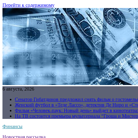
Перейти к содержимому
6 августа, 2026
Сенатор Гибатдинов предложил снять фильм о гостомель
Женский футбол в «Теде Лассо», детектив Де Ниро и «Сто
Фильм «Человек-паук: Новый день» выйдет в кинотеатрах
На ТВ состоится премьера мультсериала “Гроша и Мисте
Финансы
Новостная рассылка