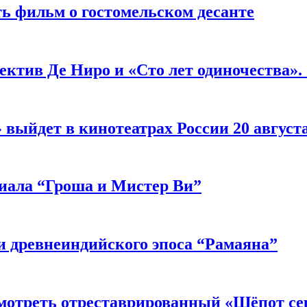
ь фильм о гостомельском десанте
ектив Де Ниро и «Сто лет одиночества».
выйдет в кинотеатрах России 20 август
риала “Гроша и Мистер Ви”
 древнеиндийского эпоса “Рамаяна”
мотреть отреставрированный «Шёпот се