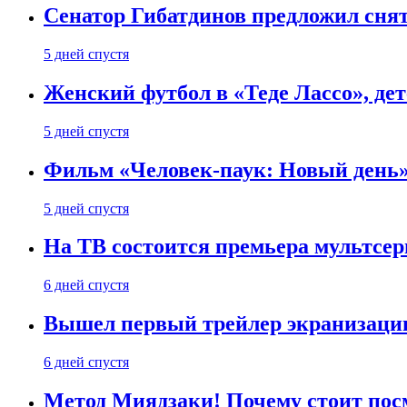
Сенатор Гибатдинов предложил снят
5 дней спустя
Женский футбол в «Теде Лассо», дет
5 дней спустя
Фильм «Человек-паук: Новый день» 
5 дней спустя
На ТВ состоится премьера мультсе
6 дней спустя
Вышел первый трейлер экранизации
6 дней спустя
Метод Миядзаки! Почему стоит пос