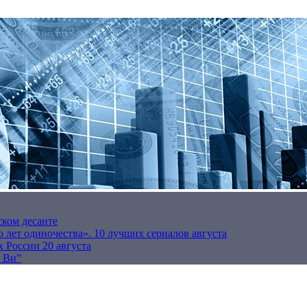
ском десанте
 лет одиночества». 10 лучших сериалов августа
 России 20 августа
р Ви”