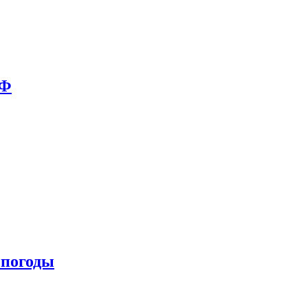
РФ
 погоды