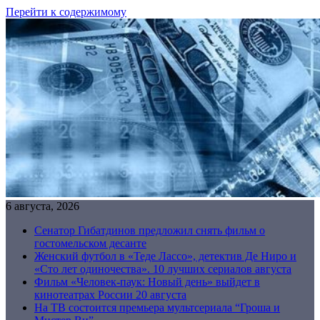
Перейти к содержимому
6 августа, 2026
Сенатор Гибатдинов предложил снять фильм о
гостомельском десанте
Женский футбол в «Теде Лассо», детектив Де Ниро и
«Сто лет одиночества». 10 лучших сериалов августа
Фильм «Человек-паук: Новый день» выйдет в
кинотеатрах России 20 августа
На ТВ состоится премьера мультсериала “Гроша и