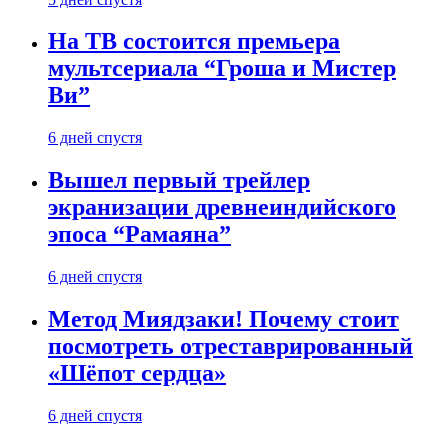
На ТВ состоится премьера
мультсериала “Гроша и Мистер
Ви”
6 дней спустя
Вышел первый трейлер
экранизации древнеиндийского
эпоса “Рамаяна”
6 дней спустя
Метод Миядзаки! Почему стоит
посмотреть отреставрированный
«Шёпот сердца»
6 дней спустя