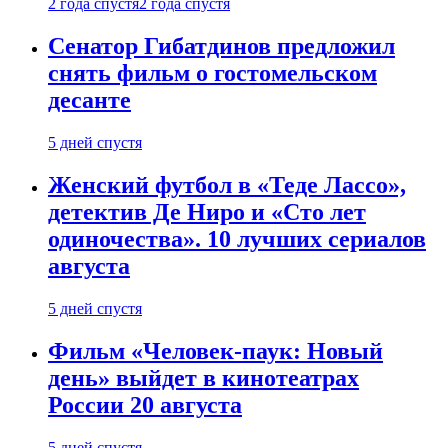
2 года спустя
2 года спустя
Сенатор Гибатдинов предложил
снять фильм о гостомельском
десанте
5 дней спустя
Женский футбол в «Теде Лассо»,
детектив Де Ниро и «Сто лет
одиночества». 10 лучших сериалов
августа
5 дней спустя
Фильм «Человек-паук: Новый
день» выйдет в кинотеатрах
России 20 августа
5 дней спустя