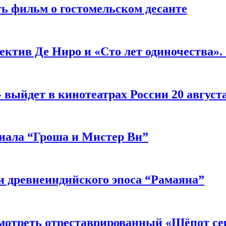
ь фильм о гостомельском десанте
ектив Де Ниро и «Сто лет одиночества».
выйдет в кинотеатрах России 20 август
риала “Гроша и Мистер Ви”
 древнеиндийского эпоса “Рамаяна”
мотреть отреставрированный «Шёпот се