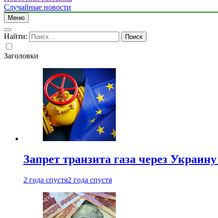
Случайные новости
Меню
Найти:
Заголовки
Запрет транзита газа через Украин
2 года спустя
2 года спустя