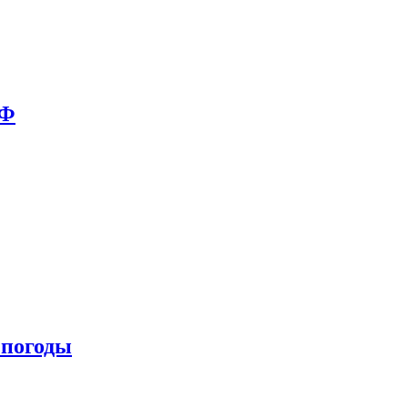
РФ
 погоды