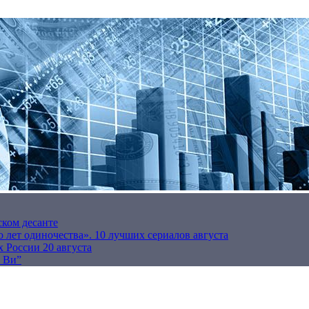
ском десанте
 лет одиночества». 10 лучших сериалов августа
 России 20 августа
р Ви”