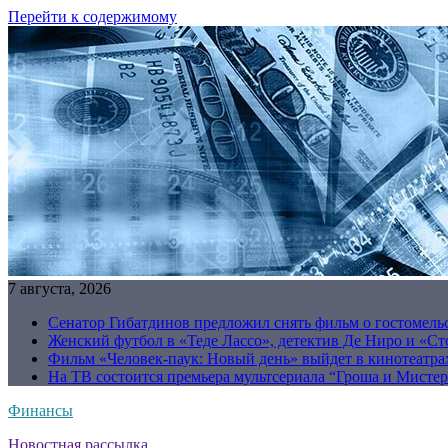
Перейти к содержимому
7 августа, 2026
Сенатор Гибатдинов предложил снять фильм о гостомель
Женский футбол в «Теде Лассо», детектив Де Ниро и «Сто
Фильм «Человек-паук: Новый день» выйдет в кинотеатрах
На ТВ состоится премьера мультсериала “Гроша и Мисте
Финансы
Новостная рассылка