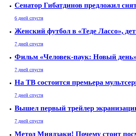
Сенатор Гибатдинов предложил снят
6 дней спустя
Женский футбол в «Теде Лассо», дет
7 дней спустя
Фильм «Человек-паук: Новый день» 
7 дней спустя
На ТВ состоится премьера мультсе
7 дней спустя
Вышел первый трейлер экранизации
7 дней спустя
Метод Миядзаки! Почему стоит пос