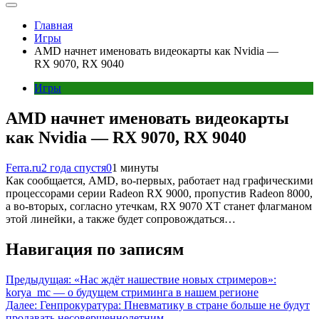
Главная
Игры
AMD начнет именовать видеокарты как Nvidia —
RX 9070, RX 9040
Игры
AMD начнет именовать видеокарты
как Nvidia — RX 9070, RX 9040
Ferra.ru
2 года спустя
0
1 минуты
Как сообщается, AMD, во-первых, работает над графическими
процессорами серии Radeon RX 9000, пропустив Radeon 8000,
а во-вторых, согласно утечкам, RX 9070 XT станет флагманом
этой линейки, а также будет сопровождаться…
Навигация по записям
Предыдущая:
«Нас ждёт нашествие новых стримеров»:
korya_mc — о будущем стриминга в нашем регионе
Далее:
Генпрокуратура: Пневматику в стране больше не будут
продавать несовершеннолетним