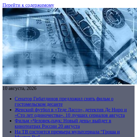
Перейти к содержимому
10 августа, 2026
Сенатор Гибатдинов предложил снять фильм о
гостомельском десанте
Женский футбол в «Теде Лассо», детектив Де Ниро и
«Сто лет одиночества». 10 лучших сериалов августа
Фильм «Человек-паук: Новый день» выйдет в
кинотеатрах России 20 августа
На ТВ состоится премьера мультсериала “Гроша и