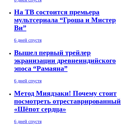
На ТВ состоится премьера
мультсериала “Гроша и Мистер
Ви”
6 дней спустя
Вышел первый трейлер
экранизации древнеиндийского
эпоса “Рамаяна”
6 дней спустя
Метод Миядзаки! Почему стоит
посмотреть отреставрированный
«Шёпот сердца»
6 дней спустя