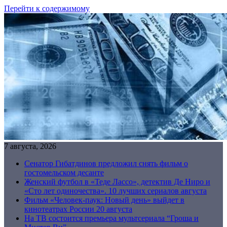
Перейти к содержимому
7 августа, 2026
Сенатор Гибатдинов предложил снять фильм о
гостомельском десанте
Женский футбол в «Теде Лассо», детектив Де Ниро и
«Сто лет одиночества». 10 лучших сериалов августа
Фильм «Человек-паук: Новый день» выйдет в
кинотеатрах России 20 августа
На ТВ состоится премьера мультсериала “Гроша и