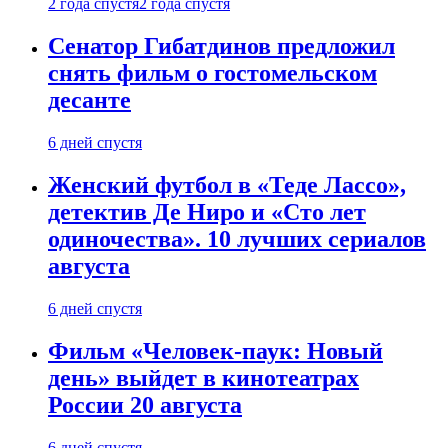
2 года спустя
2 года спустя
Сенатор Гибатдинов предложил
снять фильм о гостомельском
десанте
6 дней спустя
Женский футбол в «Теде Лассо»,
детектив Де Ниро и «Сто лет
одиночества». 10 лучших сериалов
августа
6 дней спустя
Фильм «Человек-паук: Новый
день» выйдет в кинотеатрах
России 20 августа
6 дней спустя