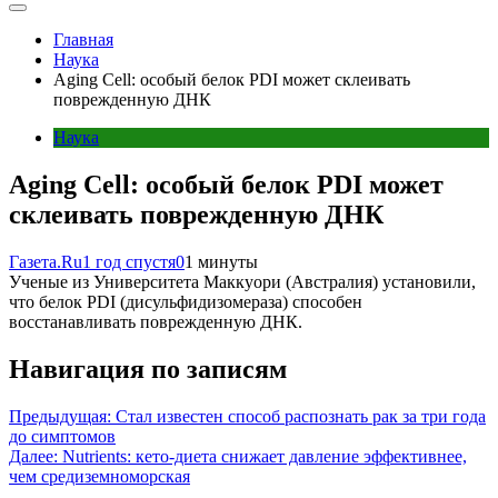
Главная
Наука
Aging Cell: особый белок PDI может склеивать
поврежденную ДНК
Наука
Aging Cell: особый белок PDI может
склеивать поврежденную ДНК
Газета.Ru
1 год спустя
0
1 минуты
Ученые из Университета Маккуори (Австралия) установили,
что белок PDI (дисульфидизомераза) способен
восстанавливать поврежденную ДНК.
Навигация по записям
Предыдущая:
Стал известен способ распознать рак за три года
до симптомов
Далее:
Nutrients: кето-диета снижает давление эффективнее,
чем средиземноморская