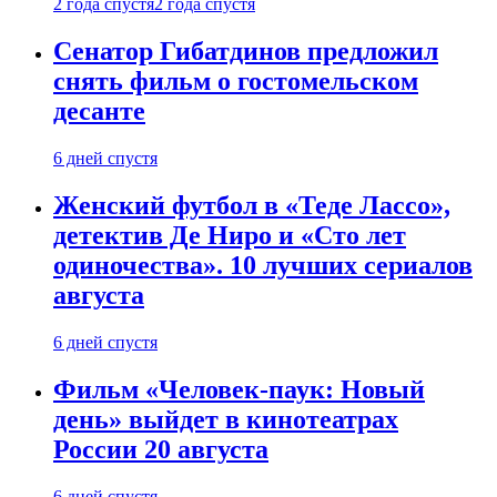
2 года спустя
2 года спустя
Сенатор Гибатдинов предложил
снять фильм о гостомельском
десанте
6 дней спустя
Женский футбол в «Теде Лассо»,
детектив Де Ниро и «Сто лет
одиночества». 10 лучших сериалов
августа
6 дней спустя
Фильм «Человек-паук: Новый
день» выйдет в кинотеатрах
России 20 августа
6 дней спустя