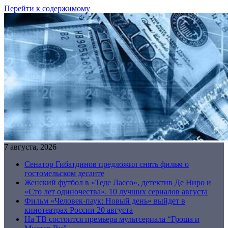
Перейти к содержимому
7 августа, 2026
Сенатор Гибатдинов предложил снять фильм о
гостомельском десанте
Женский футбол в «Теде Лассо», детектив Де Ниро и
«Сто лет одиночества». 10 лучших сериалов августа
Фильм «Человек-паук: Новый день» выйдет в
кинотеатрах России 20 августа
На ТВ состоится премьера мультсериала “Гроша и