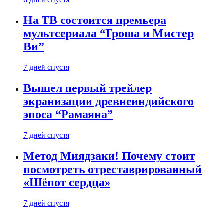
На ТВ состоится премьера
мультсериала “Гроша и Мистер
Ви”
7 дней спустя
Вышел первый трейлер
экранизации древнеиндийского
эпоса “Рамаяна”
7 дней спустя
Метод Миядзаки! Почему стоит
посмотреть отреставрированный
«Шёпот сердца»
7 дней спустя