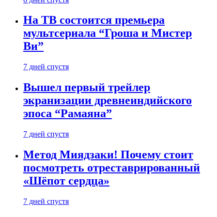
На ТВ состоится премьера
мультсериала “Гроша и Мистер
Ви”
7 дней спустя
Вышел первый трейлер
экранизации древнеиндийского
эпоса “Рамаяна”
7 дней спустя
Метод Миядзаки! Почему стоит
посмотреть отреставрированный
«Шёпот сердца»
7 дней спустя