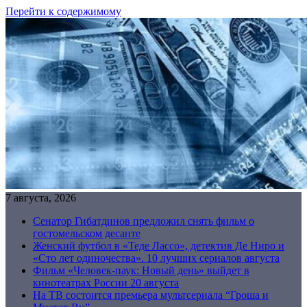
Перейти к содержимому
7 августа, 2026
Сенатор Гибатдинов предложил снять фильм о
гостомельском десанте
Женский футбол в «Теде Лассо», детектив Де Ниро и
«Сто лет одиночества». 10 лучших сериалов августа
Фильм «Человек-паук: Новый день» выйдет в
кинотеатрах России 20 августа
На ТВ состоится премьера мультсериала “Гроша и