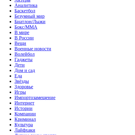
Аналитика
Баскетбол
Безумный мир
Биатлон/Лыжи
Бокс/MMA
В мире
В России
Вещи
Военные новости
Волейбол
Гаджеты
Дети
Дом и сад
Еда
Звёзды
Здоровье
Игры
Импортозамещение
Интернет
Истории
Компании
Криминал
Культура
Лайфхаки