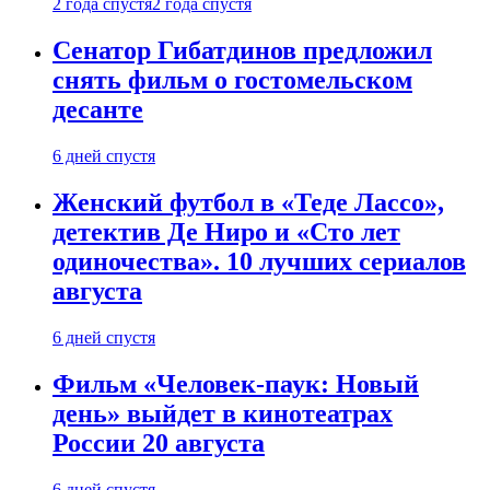
2 года спустя
2 года спустя
Сенатор Гибатдинов предложил
снять фильм о гостомельском
десанте
6 дней спустя
Женский футбол в «Теде Лассо»,
детектив Де Ниро и «Сто лет
одиночества». 10 лучших сериалов
августа
6 дней спустя
Фильм «Человек-паук: Новый
день» выйдет в кинотеатрах
России 20 августа
6 дней спустя