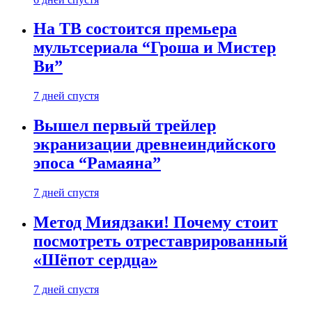
На ТВ состоится премьера
мультсериала “Гроша и Мистер
Ви”
7 дней спустя
Вышел первый трейлер
экранизации древнеиндийского
эпоса “Рамаяна”
7 дней спустя
Метод Миядзаки! Почему стоит
посмотреть отреставрированный
«Шёпот сердца»
7 дней спустя