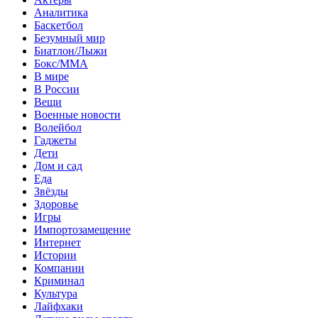
Аналитика
Баскетбол
Безумный мир
Биатлон/Лыжи
Бокс/MMA
В мире
В России
Вещи
Военные новости
Волейбол
Гаджеты
Дети
Дом и сад
Еда
Звёзды
Здоровье
Игры
Импортозамещение
Интернет
Истории
Компании
Криминал
Культура
Лайфхаки