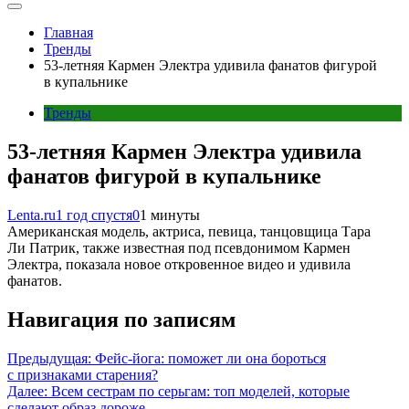
Главная
Тренды
53-летняя Кармен Электра удивила фанатов фигурой
в купальнике
Тренды
53-летняя Кармен Электра удивила
фанатов фигурой в купальнике
Lenta.ru
1 год спустя
0
1 минуты
Американская модель, актриса, певица, танцовщица Тара
Ли Патрик, также известная под псевдонимом Кармен
Электра, показала новое откровенное видео и удивила
фанатов.
Навигация по записям
Предыдущая:
Фейс-йога: поможет ли она бороться
с признаками старения?
Далее:
Всем сестрам по серьгам: топ моделей, которые
сделают образ дороже