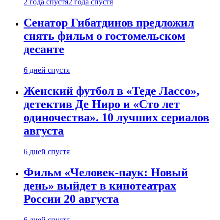
2 года спустя
2 года спустя
Сенатор Гибатдинов предложил
снять фильм о гостомельском
десанте
6 дней спустя
Женский футбол в «Теде Лассо»,
детектив Де Ниро и «Сто лет
одиночества». 10 лучших сериалов
августа
6 дней спустя
Фильм «Человек-паук: Новый
день» выйдет в кинотеатрах
России 20 августа
6 дней спустя