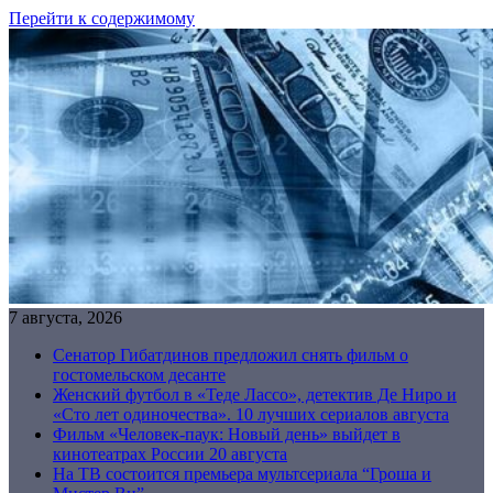
Перейти к содержимому
7 августа, 2026
Сенатор Гибатдинов предложил снять фильм о
гостомельском десанте
Женский футбол в «Теде Лассо», детектив Де Ниро и
«Сто лет одиночества». 10 лучших сериалов августа
Фильм «Человек-паук: Новый день» выйдет в
кинотеатрах России 20 августа
На ТВ состоится премьера мультсериала “Гроша и