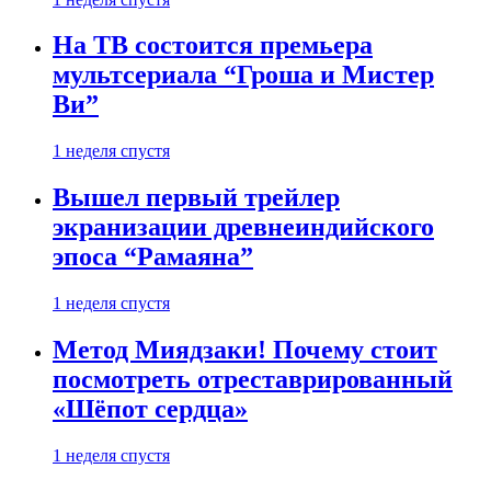
На ТВ состоится премьера
мультсериала “Гроша и Мистер
Ви”
1 неделя спустя
Вышел первый трейлер
экранизации древнеиндийского
эпоса “Рамаяна”
1 неделя спустя
Метод Миядзаки! Почему стоит
посмотреть отреставрированный
«Шёпот сердца»
1 неделя спустя