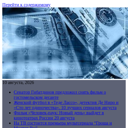
Перейти к содержимому
10 августа, 2026
Сенатор Гибатдинов предложил снять фильм о
гостомельском десанте
Женский футбол в «Теде Лассо», детектив Де Ниро и
«Сто лет одиночества». 10 лучших сериалов августа
Фильм «Человек-паук: Новый день» выйдет в
кинотеатрах России 20 августа
На ТВ состоится премьера мультсериала “Гроша и