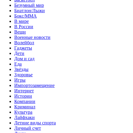
Безумный мир
Биатлон/Лыжи
Бокс/MMA
В мире
В России
Вещи
Военные новости
Волейбол
Гаджеты
Дети
Дом и сад
Еда
Звёзды
Здоровье
Игры
Импортозамещение
Интернет
Истории
Компании
Криминал
Культура
Лайфхаки
Летние виды спорта
Личный счет