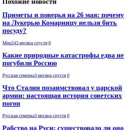
Похожие новости
Приметы и поверья на 26 мая: почему
на Лукерью Комарницу нельзя бить
посуду?
Мир24
3 месяца спустя
0
Какие природные катастрофы едва не
погубили Россию
Русская семерка
3 месяца спустя
0
Что Сталин позаимствовал у царской
армии: настоящая история советских
погон
Русская семерка
3 месяца спустя
0
Рабство на Руси: существовало ли оно