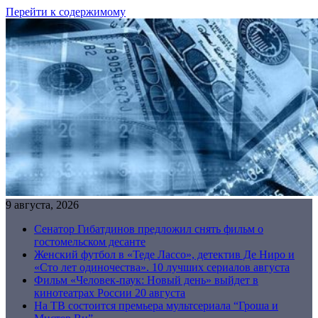
Перейти к содержимому
9 августа, 2026
Сенатор Гибатдинов предложил снять фильм о
гостомельском десанте
Женский футбол в «Теде Лассо», детектив Де Ниро и
«Сто лет одиночества». 10 лучших сериалов августа
Фильм «Человек-паук: Новый день» выйдет в
кинотеатрах России 20 августа
На ТВ состоится премьера мультсериала “Гроша и