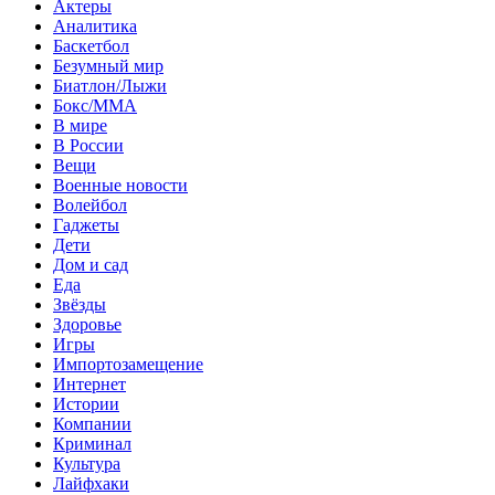
Актеры
Аналитика
Баскетбол
Безумный мир
Биатлон/Лыжи
Бокс/MMA
В мире
В России
Вещи
Военные новости
Волейбол
Гаджеты
Дети
Дом и сад
Еда
Звёзды
Здоровье
Игры
Импортозамещение
Интернет
Истории
Компании
Криминал
Культура
Лайфхаки