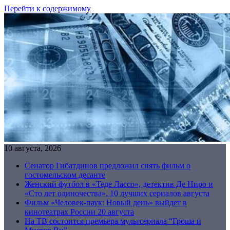
Перейти к содержимому
10 августа, 2026
Сенатор Гибатдинов предложил снять фильм о
гостомельском десанте
Женский футбол в «Теде Лассо», детектив Де Ниро и
«Сто лет одиночества». 10 лучших сериалов августа
Фильм «Человек-паук: Новый день» выйдет в
кинотеатрах России 20 августа
На ТВ состоится премьера мультсериала “Гроша и